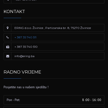
KONTAKT
ERING d.o.o. Živinice , Partizanska br. 8, 75270 Živinice
+ 387 35 740 511
+ 387 35 740 510
info@ering.ba
RADNO VRIJEME
Posjetite nas u našem sjedištu !
Pon - Pet:
8 :00 - 16: 00