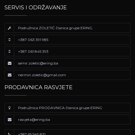
SERVIS I ODRŽAVANJE
Podružnica ZOLETIĆ članica grupe ERING.
+387 063 391 985
+387 061 845 393
semir.zoletic@ering.ba
nermin.zoletic@gmail.com
PRODAVNICA RASVJETE
Podružnica PRODAVNICA članica grupe ERING
rasvjeta@ering.ba
+387 65 549 831