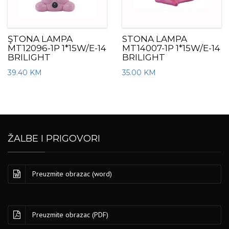
ŞTONA LAMPA
STONA LAMPA
MT12096-1P 1*15W/E-14
MT14007-1P 1*15W/E-14
BRILIGHT
BRILIGHT
39.40
KM
35.00
KM
ŽALBE I PRIGOVORI
Preuzmite obrazac (word)
Preuzmite obrazac (PDF)