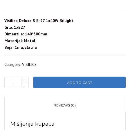
Visilica Deluxe S E-27 1x40W Brilight
Grlo: 1xE27
Dimenzije: 140*300mm
Materijal: Metal
Boja: Crna, zlatna
Category:
VISILICE
+
ADD TO CART
DELUXE
-
S
VISILICA
E-
REVIEWS (0)
27
BRILIGHT
Mišljenja kupaca
quantity