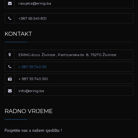
rasvjeta@ering.ba
+387 65 549 831
KONTAKT
ERING d.o.o. Živinice , Partizanska br. 8, 75270 Živinice
+ 387 35 740 511
+ 387 35 740 510
info@ering.ba
RADNO VRIJEME
Posjetite nas u našem sjedištu !