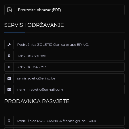
Preuzmite obrazac (PDF)
SERVIS I ODRŽAVANJE
Podružnica ZOLETIĆ članica grupe ERING.
+387 063 391 985
+387 061 845 393
semir.zoletic@ering.ba
nermin.zoletic@gmail.com
PRODAVNICA RASVJETE
Podružnica PRODAVNICA članica grupe ERING