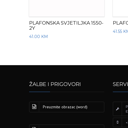
PLAFONSKA SVJETILJKA 1550-
PLAFO
2Y
41.55
K
41.00
KM
ŽALBE I PRIGOVORI
SERV
Preuzmite obrazac (word)
P
E
+