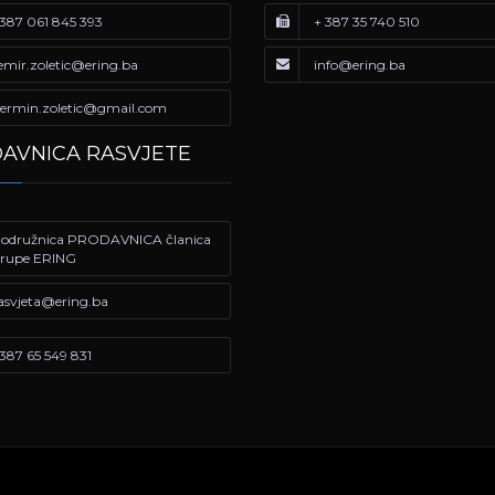
387 061 845 393
+ 387 35 740 510
emir.zoletic@ering.ba
info@ering.ba
ermin.zoletic@gmail.com
AVNICA RASVJETE
odružnica PRODAVNICA članica
rupe ERING
asvjeta@ering.ba
387 65 549 831