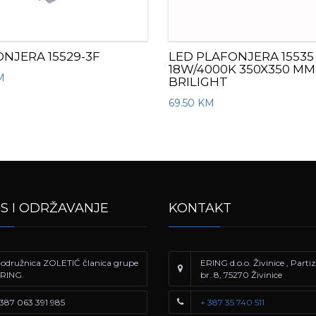
NJERA 15529-3F
LED PLAFONJERA 15535
18W/4000K 350X350 MM
M
BRILIGHT
69.50
KM
IS I ODRŽAVANJE
KONTAKT
odružnica ZOLETIĆ članica grupe
ERING d.o.o. Živinice , Part
RING.
br. 8, 75270 Živinice
387 063 391 985
+ 387 35 740 511