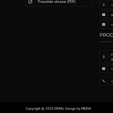
Preuzmite obrazac (PDF)
+
s
n
PROD
P
g
r
+
Copyright © 2020 ERING. Design by
MEDIA