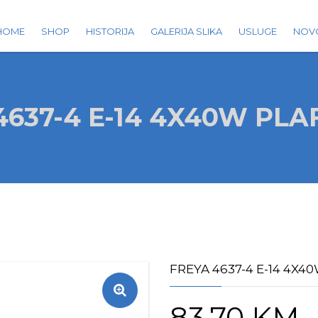
HOME
SHOP
HISTORIJA
GALERIJA SLIKA
USLUGE
NOV
4637-4 E-14 4X40W PL
FREYA 4637-4 E-14 4X
83.70
KM