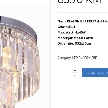
Naziv PLAFONJERA FREYA 4xE14 
Grlo: 4xE14
Max. Watt: 4x40W
Materijal: Metal i akril
Dimenzije: Ø32x20cm
Category:
LED PLAFONJERE
+
ADD TO CAR
FREYA
-
4637-
4
E-
14
4X40W
PLAFONSKA