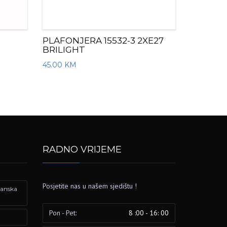
PLAFONJERA 15532-3 2XE27
BRILIGHT
45.00
KM
RADNO VRIJEME
Posjetite nas u našem sjedištu !
izanska
Pon - Pet:
8 :00 - 16: 00