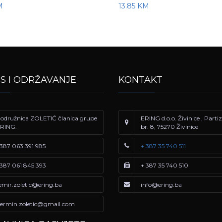
M
13.85
KM
IS I ODRŽAVANJE
KONTAKT
odružnica ZOLETIĆ članica grupe
ERING d.o.o. Živinice , Part
RING.
br. 8, 75270 Živinice
387 063 391 985
+ 387 35 740 511
387 061 845 393
+ 387 35 740 510
emir.zoletic@ering.ba
info@ering.ba
ermin.zoletic@gmail.com