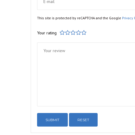
This site is protected by reCAPTCHA and the Google
Privacy 
Your rating
1
2
3
4
5
RESET