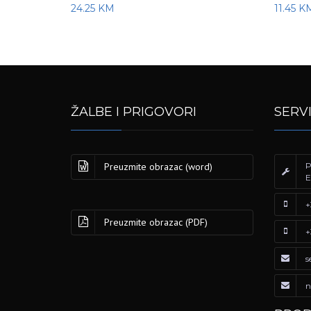
24.25
KM
11.45
K
ŽALBE I PRIGOVORI
SERV
Preuzmite obrazac (word)
P
E
+
Preuzmite obrazac (PDF)
+
s
n