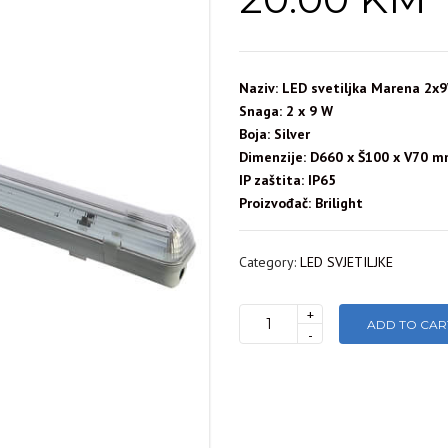
Naziv: LED svetiljka Marena 2
Snaga: 2 x 9 W
Boja: Silver
Dimenzije: D660 x Š100 x V70 
IP zaštita: IP65
Proizvođač: Brilight
Category:
LED SVJETILJKE
+
ADD TO CAR
LED
-
SVJETILJKA
MARENA
2X9W
ABS/PC
IP65