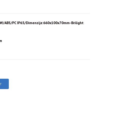
x9W/ABS/PC IP65/Dimenzije:660x100x70mm-Brilight
mm
T