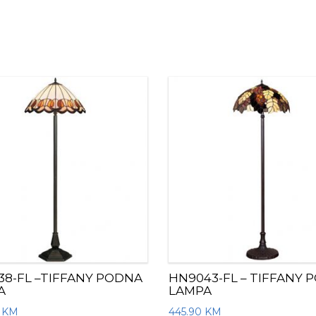
8-FL –TIFFANY PODNA
HN9043-FL – TIFFANY 
A
LAMPA
0
KM
445.90
KM