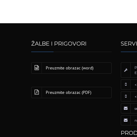
ŽALBE I PRIGOVORI
SERV
Preuzmite obrazac (word)
P
E
+
Preuzmite obrazac (PDF)
+
s
n
PROD