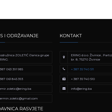
IS I ODRŽAVANJE
KONTAKT
odružnica ZOLETIĆ članica grupe
ERING d.o.o. Živinice , Part
RING.
br. 8, 75270 Živinice
387 063 391 985
+ 387 35 740 511
387 061 845 393
+ 387 35 740 510
emir.zoletic@ering.ba
info@ering.ba
ermin.zoletic@gmail.com
AVNICA RASVJETE