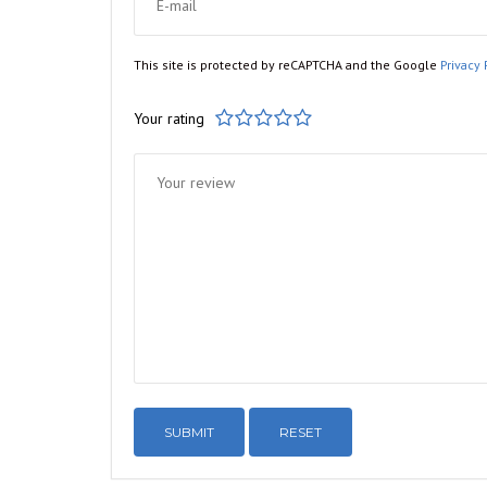
This site is protected by reCAPTCHA and the Google
Privacy 
Your rating
1
2
3
4
5
RESET