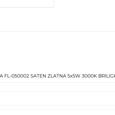
050002
SATEN
ZLATNA
5x5W
3000K
BRILIGHT
quantity
MPA FL-050002 SATEN ZLATNA 5x5W 3000K BRILIG