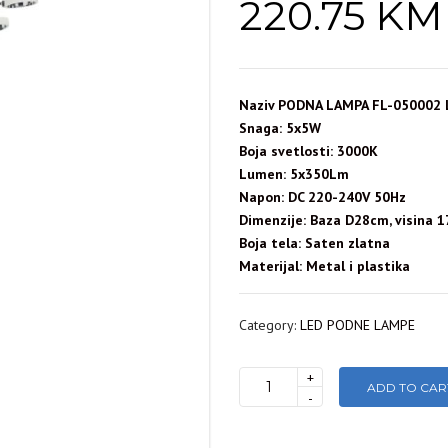
220.75
KM
Naziv PODNA LAMPA FL-050002
Snaga: 5x5W
Boja svetlosti: 3000K
Lumen: 5x350Lm
Napon: DC 220-240V 50Hz
Dimenzije: Baza D28cm, visina 
Boja tela: Saten zlatna
Materijal: Metal i plastika
Category:
LED PODNE LAMPE
+
ADD TO CAR
PODNA
-
LAMPA
FL-