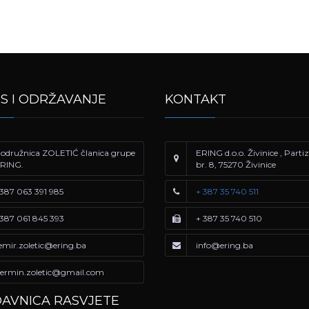
IS I ODRŽAVANJE
KONTAKT
odružnica ZOLETIĆ članica grupe
ERING d.o.o. Živinice , Part
RING.
br. 8, 75270 Živinice
387 063 391 985
+ 387 35 740 511
387 061 845 393
+ 387 35 740 510
emir.zoletic@ering.ba
info@ering.ba
ermin.zoletic@gmail.com
AVNICA RASVJETE