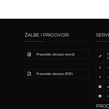
ŽALBE I PRIGOVORI
SERV
Preuzmite obrazac (word)
P
E
+
Preuzmite obrazac (PDF)
+
s
n
PROD