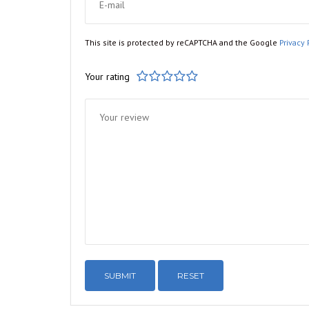
This site is protected by reCAPTCHA and the Google
Privacy 
Your rating
1
2
3
4
5
RESET