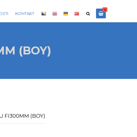
0
OSTI
KONTAKT
MM (BOY)
U FI300MM (BOY)