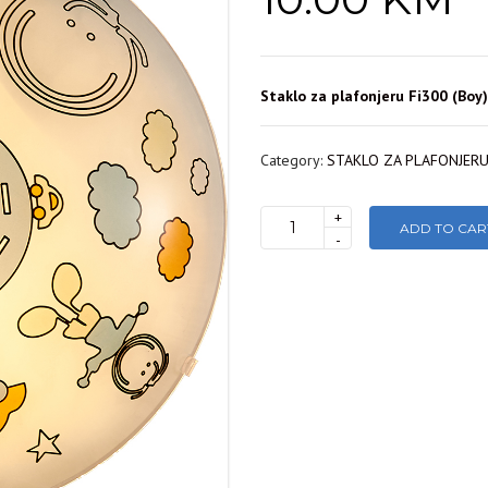
Staklo za plafonjeru Fi300 (Boy)
Category:
STAKLO ZA PLAFONJER
+
ADD TO CAR
STAKLO
-
ZA
PLAFONJERU
Fi300mm
(BOY)
quantity