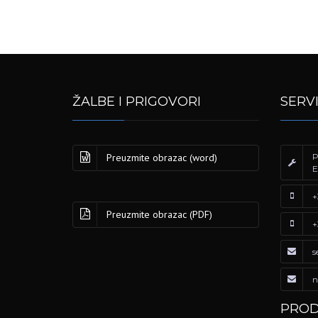
ŽALBE I PRIGOVORI
SERV
Preuzmite obrazac (word)
P
E
+
Preuzmite obrazac (PDF)
+
s
n
PROD