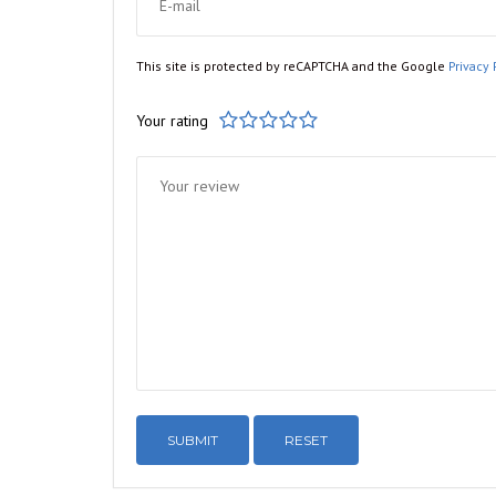
This site is protected by reCAPTCHA and the Google
Privacy 
Your rating
1
2
3
4
5
RESET