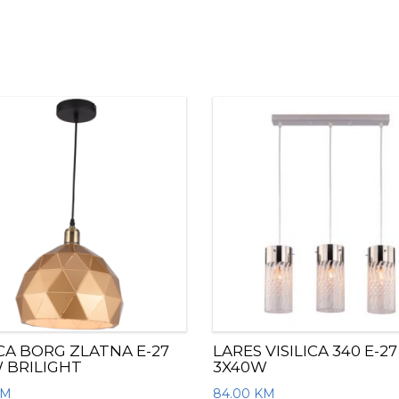
ICA BORG ZLATNA E-27
LARES VISILICA 340 E-27
 BRILIGHT
3X40W
KM
84.00
KM