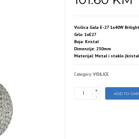
Visilica Gala E-27 1x40W Briligh
Grlo: 1xE27
Boja: Kristal
Dimenzije: 250mm
Materijal: Metal i staklo (kristal
Category:
VISILICE
+
ADD TO CAR
VISILICA
-
GALA
E-
27
1x40W
Brilight
quantity