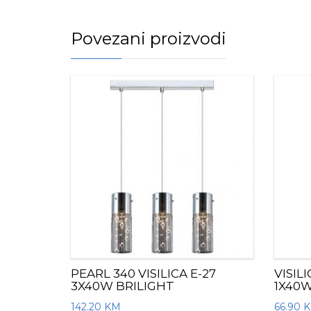
Povezani proizvodi
PEARL 340 VISILICA E-27
VISIL
3X40W BRILIGHT
1X40W
142.20
KM
66.90