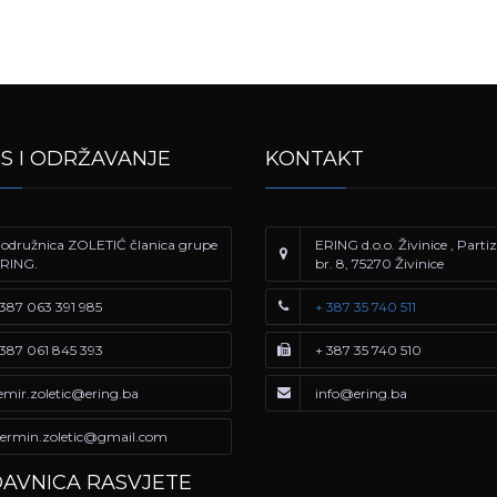
IS I ODRŽAVANJE
KONTAKT
odružnica ZOLETIĆ članica grupe
ERING d.o.o. Živinice , Part
RING.
br. 8, 75270 Živinice
387 063 391 985
+ 387 35 740 511
387 061 845 393
+ 387 35 740 510
emir.zoletic@ering.ba
info@ering.ba
ermin.zoletic@gmail.com
AVNICA RASVJETE