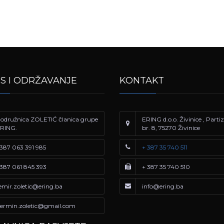
IS I ODRŽAVANJE
KONTAKT
odružnica ZOLETIĆ članica grupe
ERING d.o.o. Živinice , Part
RING.
br. 8, 75270 Živinice
387 063 391 985
+ 387 35 740 511
387 061 845 393
+ 387 35 740 510
emir.zoletic@ering.ba
info@ering.ba
ermin.zoletic@gmail.com