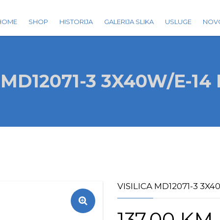
HOME
SHOP
HISTORIJA
GALERIJA SLIKA
USLUGE
NOV
 MD12071-3 3X40W/E-14
VISILICA MD12071-3 3X4
137.00
KM