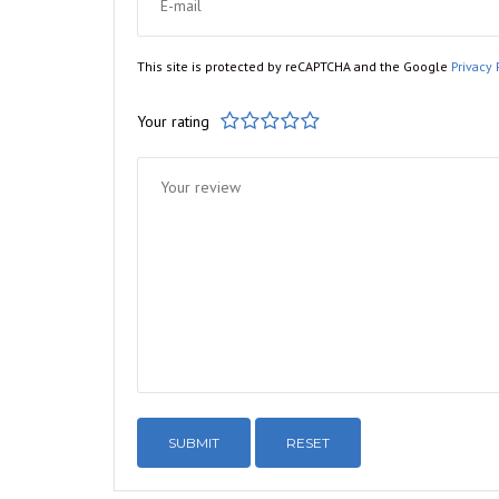
This site is protected by reCAPTCHA and the Google
Privacy 
Your rating
1
2
3
4
5
RESET