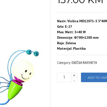
Naziv: Visilica MD12071-3 3*40W
Grlo: E-27
Max. Watt: 3×40 W
Dimenzije: Ф700×1200 mm
Boja: Zelena
Materijal: Plastika
Category:
DJEČIJA RASVJETA
+
ADD TO CAR
VISILICA
-
MD12071-
3
3X40W/E-
14
BRILIGHT