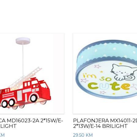
ICA MD16023-2A 2*15W/E-
PLAFONJERA MX14011-
ILIGHT
2*13W/E-14 BRILIGHT
KM
29.50
KM