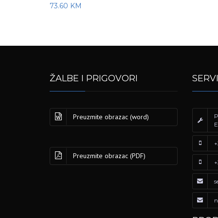
73.60
KM
ŽALBE I PRIGOVORI
SERV
Preuzmite obrazac (word)
P
E
+
Preuzmite obrazac (PDF)
+
s
n