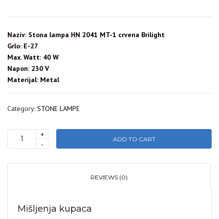
Naziv: Stona lampa HN 2041 MT-1 crvena Brilight
Grlo: E-27
Max. Watt: 40 W
Napon: 230 V
Materijal: Metal
Category:
STONE LAMPE
+
ADD TO CART
STONA
-
LAMPA
HN-
2041
REVIEWS (0)
MT-
1
Mišljenja kupaca
CRVENA