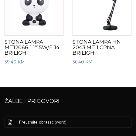
STONA LAMPA
STONA LAMPA HN
MT12066-1 1*15W/E-14
2043 MT-1 CRNA
BRILIGHT
BRILIGHT
39.40
KM
36.40
KM
ŽALBE I PRIGOVORI
Preuzmite obrazac (word)