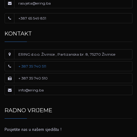
rasvjeta@ering.ba
+387 65 549 831
KONTAKT
ERING d.o.o. Živinice , Partizanska br. 8, 75270 Živinice
+ 387 35 740 511
+ 387 35 740 510
info@ering.ba
RADNO VRIJEME
Posjetite nas u našem sjedištu !