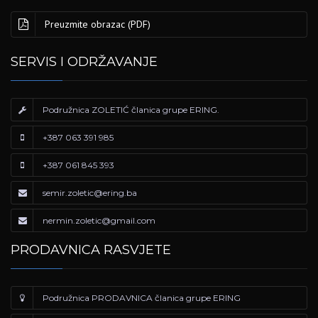
Preuzmite obrazac (PDF)
SERVIS I ODRŽAVANJE
Podružnica ZOLETIĆ članica grupe ERING.
+387 063 391 985
+387 061 845 393
semir.zoletic@ering.ba
nermin.zoletic@gmail.com
PRODAVNICA RASVJETE
Podružnica PRODAVNICA članica grupe ERING